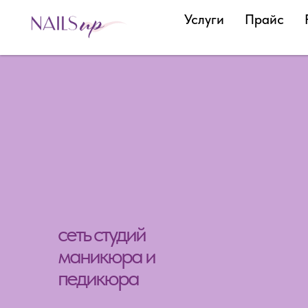
Услуги
Прайс
сеть студий
маникюра и
педикюра