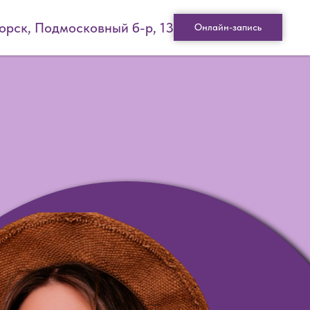
горск, Подмосковный б-р, 13
Онлайн-запись