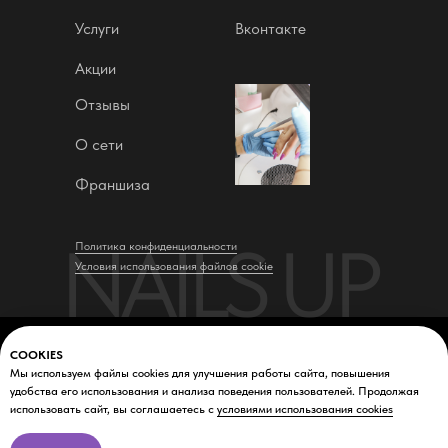
Услуги
Вконтакте
Акции
Отзывы
О сети
Франшиза
NAILS UP
Политика конфиденциальности
Условия использования файлов cookie
COOKIES
Мы используем файлы cookies для улучшения работы сайта, повышения
удобства его использования и анализа поведения пользователей. Продолжая
Онлайн-
использовать сайт, вы соглашаетесь с
условиями использования cookies
запись
© Все права защищены. 2025